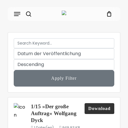
Skip
Menu
to
main
search
content
Apply Filter
1/15 »Der große
Download
Auftrag« Wolfgang
Dyck
1 Datei(en)
949.93 KB