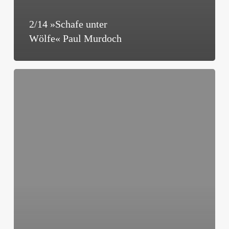
2/14 »Schafe unter
Wölfe« Paul Murdoch
2/14
»Christenverfolgung
im
21.
Jahrhundert«
Peter
Schmidt