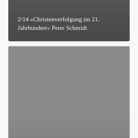
2/14 »Christenverfolgung im 21.
Jahrhundert« Peter Schmidt
2/14
»Risiken
und
Nebenwirkungen
der
Nachfolge
Jesu«
Stefan
Weinbach