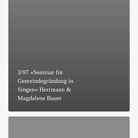
3/97 »Seminar für
Gemeindegründung in
Singen« Herrmann &
Magdalene Bauer
3/97
»Die
Haushaltung