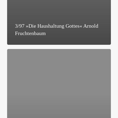
3/97 »Die Haushaltung Gottes« Arnold
Fruchtenbaum
3/97
»Willow
Creek
Comunity
Church
–
eine
differenzierte
Beurteilung«