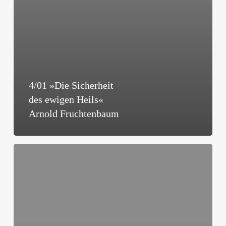
4/01 »Die Sicherheit
des ewigen Heils«
Arnold Fruchtenbaum
4/01
»Kann
ein
wiedergeborener
Christ
verloren