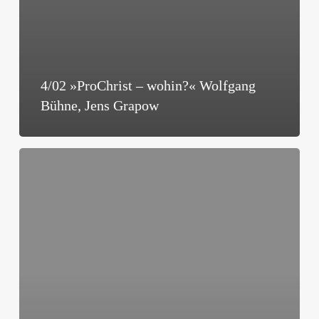
4/02 »ProChrist – wohin?« Wolfgang
Bühne, Jens Grapow
4/02
»Tränen
der
Buße«
Peter
Masters