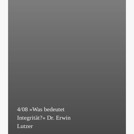
4/08 »Was bedeutet
Integrität?« Dr. Erwin
Lutzer