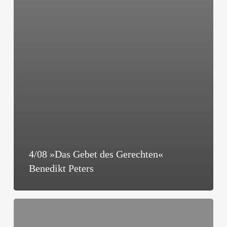
4/08 »Das Gebet des Gerechten«
Benedikt Peters
4/08
»Erfolg