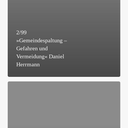
2/99
»Gemeindespaltung –
Gefahren und
Vermeidung« Daniel
Herrmann
2/97
»Soll
Gemeindegründung
noch
Priorität
haben?«