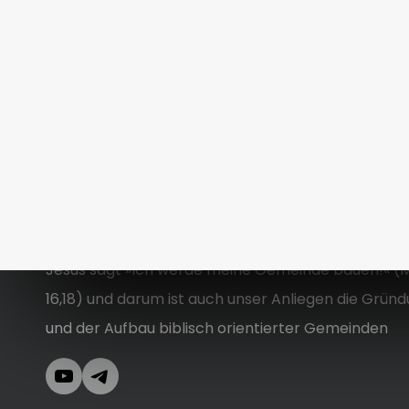
Holland
1/03 »Der Mythos namens ‚Jugend-
Teenagerzeit’« Rick Holland
Jesus sagt »Ich werde meine Gemeinde bauen!« (
16,18) und darum ist auch unser Anliegen die Grün
und der Aufbau biblisch orientierter Gemeinden
YouTube
Telegram