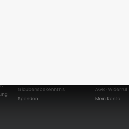
 und
Über uns
Shop
Zielsetzung & Entstehung
Versandkoste
Mt
Glaubensbekenntnis
AGB
·
Widerruf
dung
Spenden
Mein Konto