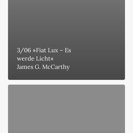
3/06 »Fiat Lux – Es
werde Licht«
James G. McCarthy
1/05
»Gespräche
mit
Katholiken«
James
G.