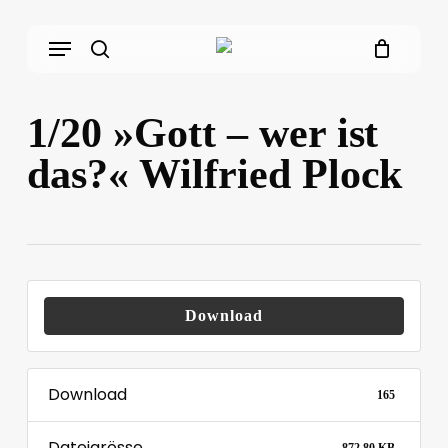
Skip
Menu
to
main
search
content
1/20 »Gott – wer ist
das?« Wilfried Plock
Download
Download
165
Dateigrösse