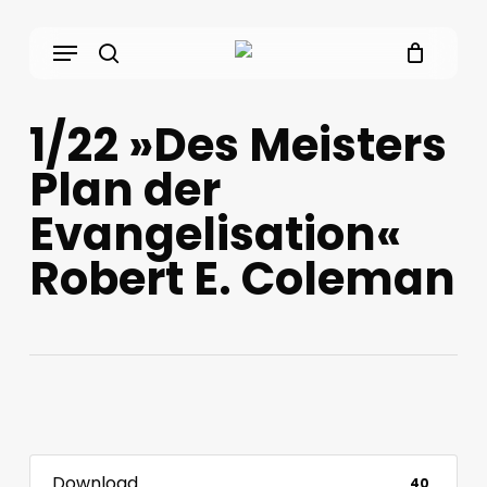
Skip
Menu
to
main
search
content
1/22 »Des Meisters
Plan der
Evangelisation«
Robert E. Coleman
Download
40