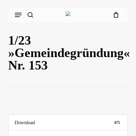
Skip
Menu
to
main
search
content
1/23
»Gemeindegründung«
Nr. 153
Download
675