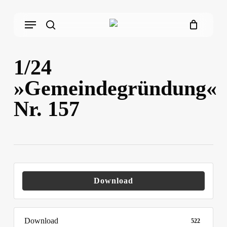
Skip
Menu
to
main
search
content
1/24
»Gemeindegründung«
Nr. 157
Download
Download
522