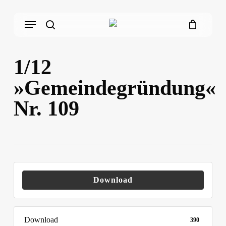
Skip
Menu
to
main
search
content
1/12
»Gemeindegründung«
Nr. 109
Download
Download
390