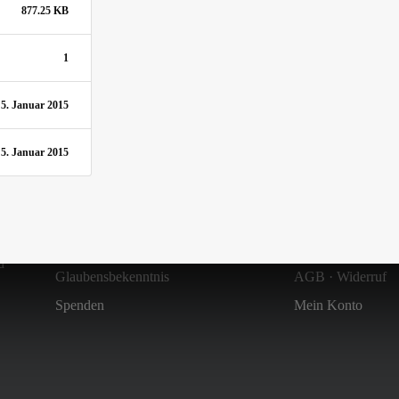
877.25 KB
1
5. Januar 2015
5. Januar 2015
Über uns
Shop
Zielsetzung & Entstehung
Versandkosten
d
Glaubensbekenntnis
AGB
·
Widerruf
Spenden
Mein Konto