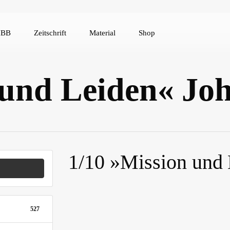
IBB
Zeitschrift
Material
Shop
 und Leiden« Jo
1/10 »Mission und 
527