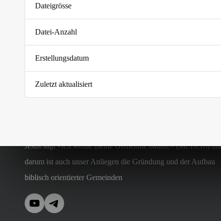
Dateigrösse
Datei-Anzahl
Erstellungsdatum
Zuletzt aktualisiert
Jesus sagt »Ich werde meine Gemeinde bauen!« (Mt 16,18) un
darum ist auch unser Anliegen die Gründung und der Aufbau
biblisch orientierter Gemeinden
YouTube
Telegram