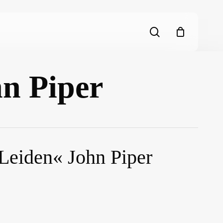
search
hn Piper
Leiden« John Piper