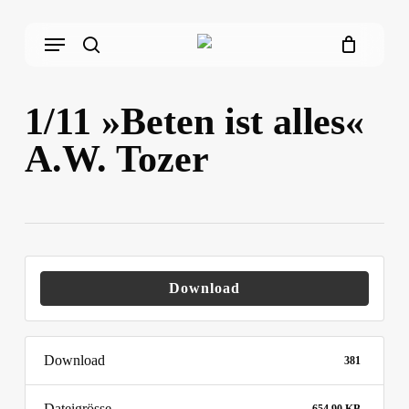
Skip
Menu
to
main
search
content
1/11 »Beten ist alles«
A.W. Tozer
Download
Download
381
Dateigrösse