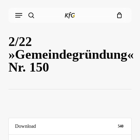
Skip
Menu
to
main
search
content
2/22
»Gemeindegründung«
Nr. 150
Download
540