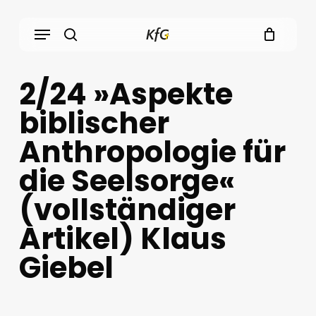
Skip
Menu
to
main
search
content
2/24 »Aspekte
biblischer
Anthropologie für
die Seelsorge«
(vollständiger
Artikel) Klaus
Giebel