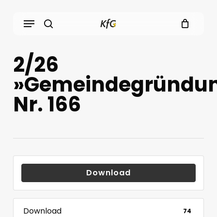
Skip
Menu
to
main
search
content
2/26
»Gemeindegründu
Nr. 166
Download
Download
74