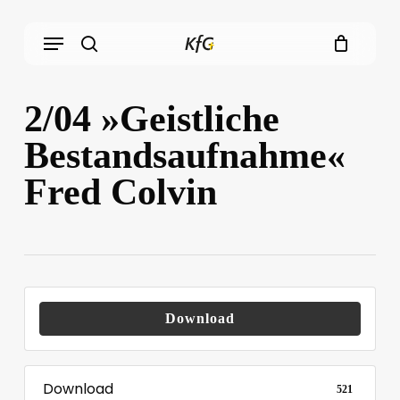
Skip
Menu
to
main
search
content
2/04 »Geistliche
Bestandsaufnahme«
Fred Colvin
Download
Download
521