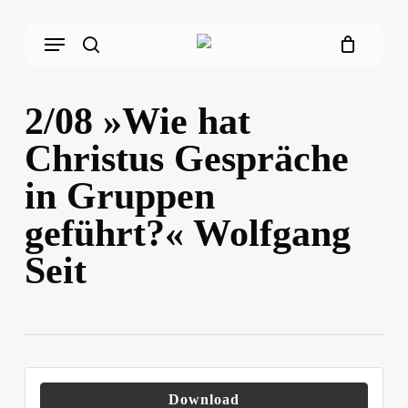
Skip
Menu
to
main
search
content
2/08 »Wie hat
Christus Gespräche
in Gruppen
geführt?« Wolfgang
Seit
Download