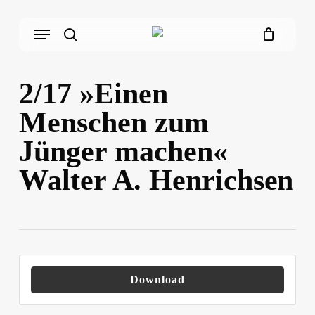
Skip
Menu
to
main
search
content
2/17 »Einen
Menschen zum
Jünger machen«
Walter A. Henrichsen
Download