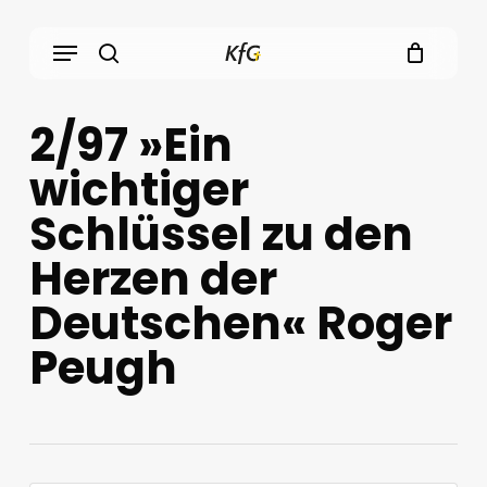
Skip
Menu
to
main
search
content
2/97 »Ein
wichtiger
Schlüssel zu den
Herzen der
Deutschen« Roger
Peugh