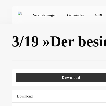
Skip
to
Veranstaltungen
Gemeinden
GIBB
main
content
3/19 »Der bes
Hit enter to search or ESC to close
Download
Download