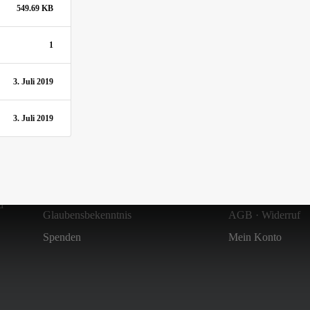
549.69 KB
1
3. Juli 2019
3. Juli 2019
Über uns
Shop
Zielsetzung & Entstehung
Versandkosten
d
Glaubensbekenntnis
AGB
·
Widerruf
Spenden
Mein Konto