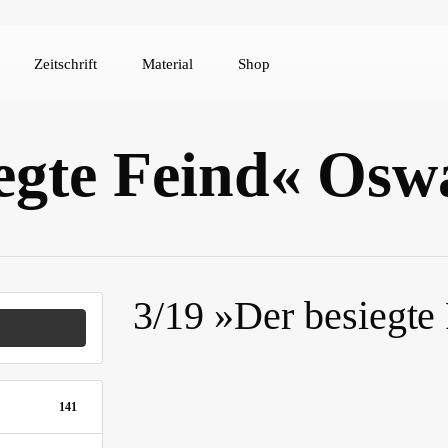
Zeitschrift
Material
Shop
iegte Feind« Osw
3/19 »Der besiegte
141