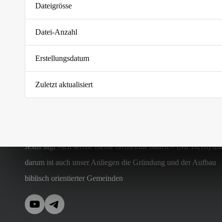
Dateigrösse
Datei-Anzahl
Erstellungsdatum
Zuletzt aktualisiert
Jesus sagt »Ich werde meine Gemeinde bauen!« (Mt 16,18) un
darum ist auch unser Anliegen die Gründung und der Aufbau
biblisch orientierter Gemeinden
YouTube
Telegram