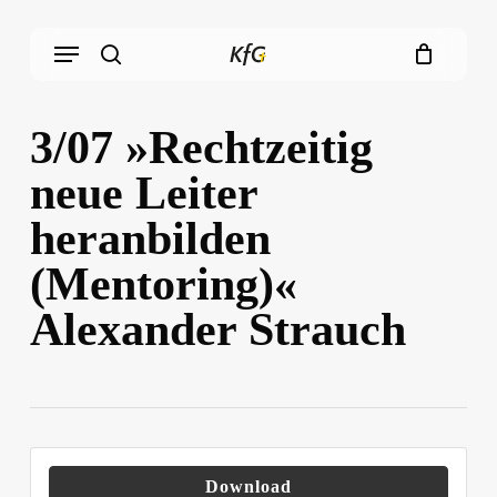
Skip
Menu
to
main
search
content
3/07 »Rechtzeitig
neue Leiter
heranbilden
(Mentoring)«
Alexander Strauch
Download