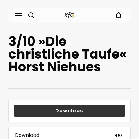
Skip
Menu
to
main
search
content
3/10 »Die
christliche Taufe«
Horst Niehues
Download
Download
467