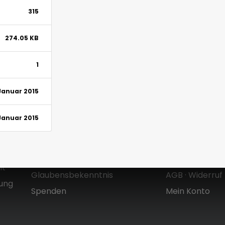
315
274.05 KB
1
 Januar 2015
 Januar 2015
Über uns
Shop
Zielsetzung & Entstehung
Versandkoste
Mt
Glaubensbekenntnis
AGB
·
Widerruf
dung
Spenden
Mein Konto