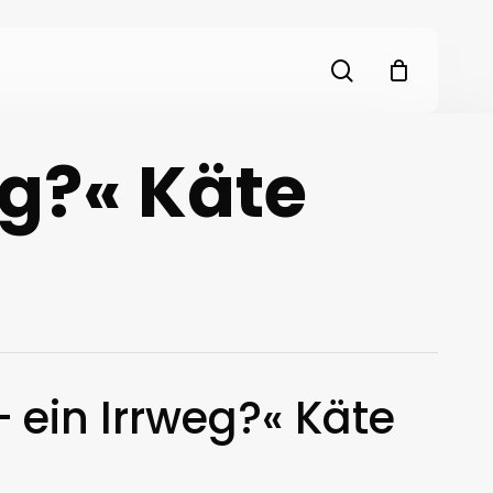
search
eg?« Käte
- ein Irrweg?« Käte