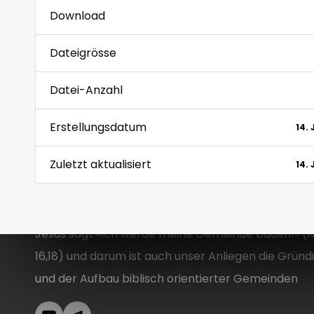
Download
Dateigrösse
Datei-Anzahl
Erstellungsdatum
14.
Zuletzt aktualisiert
14.
Jesus sagt »Ich werde meine Gemeinde bauen!« (
16,18) und darum ist auch unser Anliegen die Grün
und der Aufbau biblisch orientierter Gemeinden
YouTube
Telegram