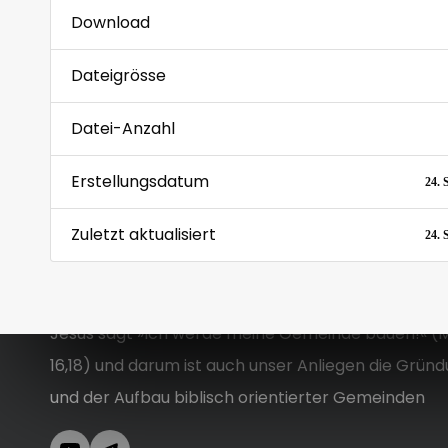
Download
Dateigrösse
Datei-Anzahl
Erstellungsdatum
24. 
Zuletzt aktualisiert
24. 
Jesus sagt »Ich werde meine Gemeinde bauen!« (
16,18) und darum ist auch unser Anliegen die Grün
und der Aufbau biblisch orientierter Gemeinden
YouTube
Telegram