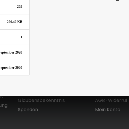
205
220.42 KB
1
September 2020
September 2020
Über uns
Shop
Zielsetzung & Entstehung
Versandkoste
Mt
Glaubensbekenntnis
AGB
·
Widerruf
dung
Spenden
Mein Konto