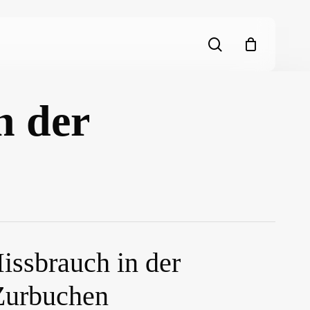
search
n der
issbrauch in der
Zurbuchen