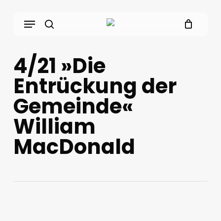
Skip
Menu
to
main
search
content
4/21 »Die
Entrückung der
Gemeinde«
William
MacDonald