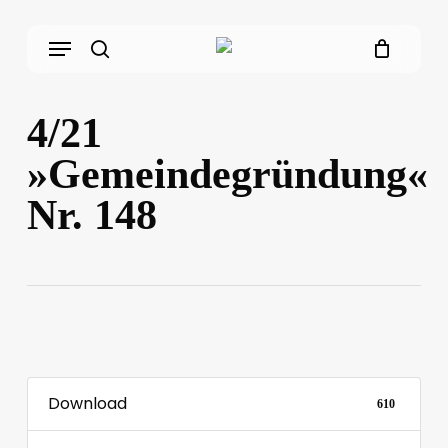
Skip
Menu
to
main
search
content
4/21
»Gemeindegründung«
Nr. 148
Download
610