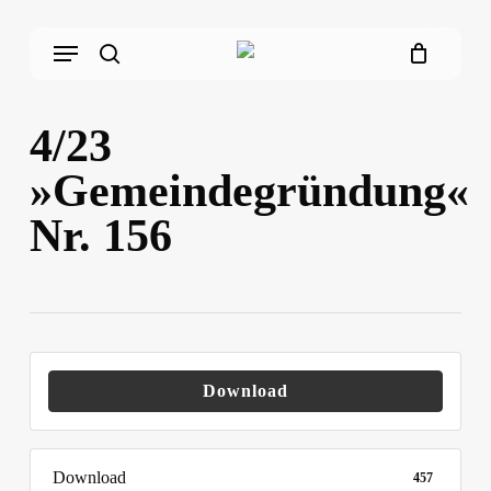
Skip
Menu
to
main
search
content
4/23
»Gemeindegründung«
Nr. 156
Download
Download
457