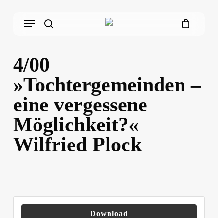
Skip
Menu
to
main
search
content
4/00
»Tochtergemeinden –
eine vergessene
Möglichkeit?«
Wilfried Plock
Download