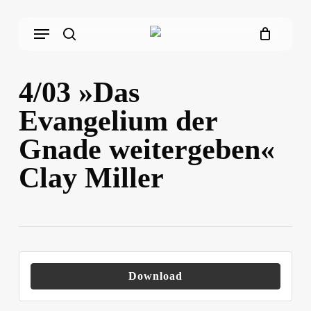
Skip
Menu
to
main
search
content
4/03 »Das
Evangelium der
Gnade weitergeben«
Clay Miller
Download