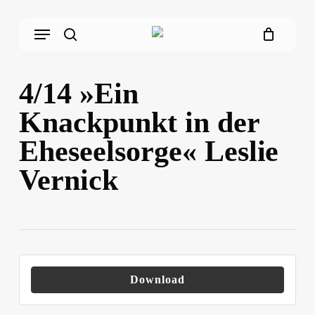
Skip
Menu
to
main
search
content
4/14 »Ein
Knackpunkt in der
Eheseelsorge« Leslie
Vernick
Download