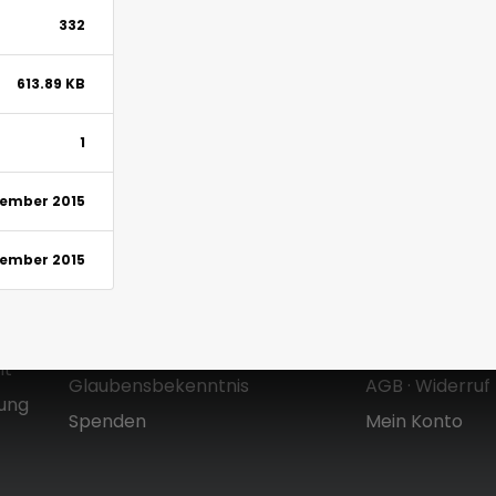
332
613.89 KB
1
tember 2015
tember 2015
Über uns
Shop
Zielsetzung & Entstehung
Versandkoste
Mt
Glaubensbekenntnis
AGB
·
Widerruf
dung
Spenden
Mein Konto