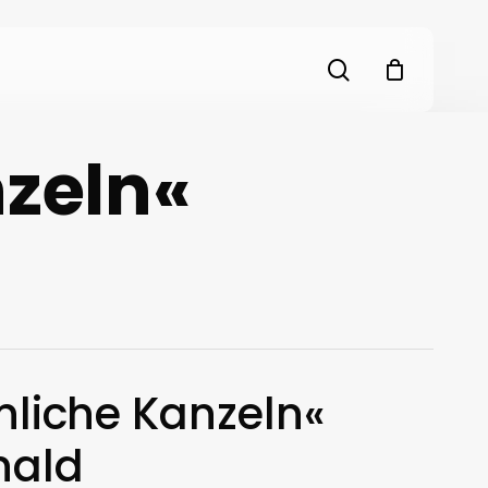
search
zeln«
liche Kanzeln«
nald