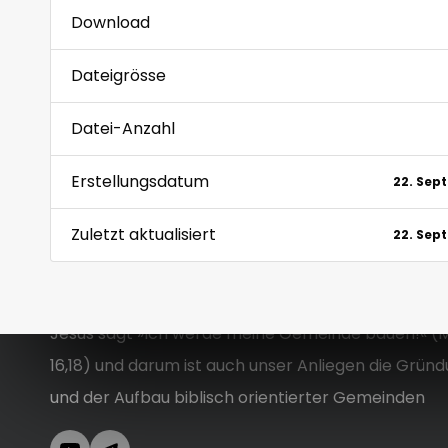
Download
Dateigrösse
Datei-Anzahl
Erstellungsdatum
22. Sep
Zuletzt aktualisiert
22. Sep
Jesus sagt »Ich werde meine Gemeinde bauen!« (
16,18) und darum ist auch unser Anliegen die Grün
und der Aufbau biblisch orientierter Gemeinden
YouTube
Telegram