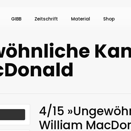
GIBB
Zeitschrift
Material
Shop
wöhnliche Kan
cDonald
4/15 »Ungewöhn
William MacDo