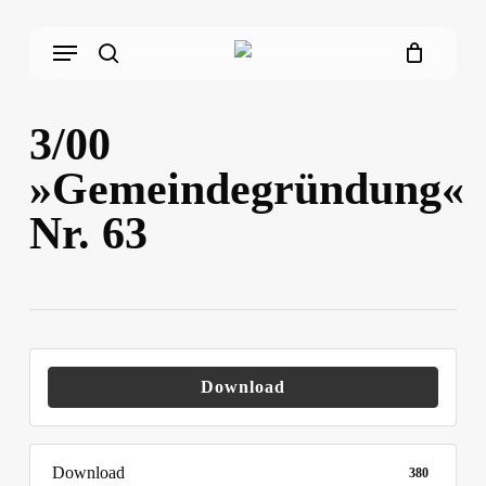
Skip
Menu
to
main
search
content
3/00
»Gemeindegründung«
Nr. 63
Download
Download
380