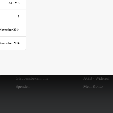
2.41 MB
1
 November 2014
 November 2014
Über uns
Shop
Zielsetzung & Entstehung
Versandkosten
d
Glaubensbekenntnis
AGB
·
Widerruf
Spenden
Mein Konto