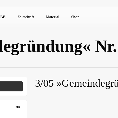
IBB
Zeitschrift
Material
Shop
degründung« Nr.
3/05 »Gemeindegrü
304