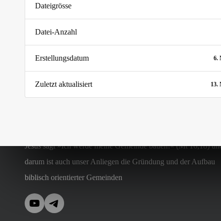
Dateigrösse
Datei-Anzahl
Erstellungsdatum
6.
Zuletzt aktualisiert
13.
Jesus sagt »Ich werde meine Gemeinde bauen!« (Mt 16,18) un
darum ist auch unser Anliegen die Gründung und der Aufbau
biblisch orientierter Gemeinden
YouTube
Telegram