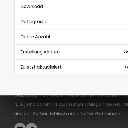
Download
Dateigrösse
Datei-Anzahl
Erstellungsdatum
22
Zuletzt aktualisiert
1
Jesus sagt »Ich werde meine Gemeinde bauen!« (
16,18) und darum ist auch unser Anliegen die Grün
und der Aufbau biblisch orientierter Gemeinden
YouTube
Telegram