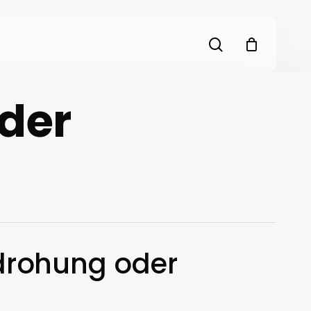
search
der
drohung oder