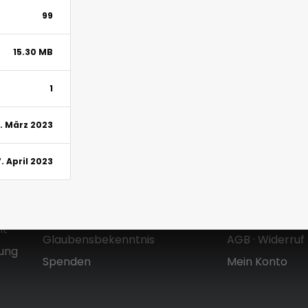
99
15.30 MB
1
. März 2023
7. April 2023
Über uns
Shop
Zielsetzung & Entstehung
Versandkoste
Mt
Glaubensbekenntnis
AGB
·
Widerruf
dung
Spenden
Mein Konto