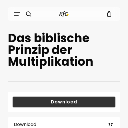
Skip
Menu
to
main
search
content
Das biblische
Prinzip der
Multiplikation
Download
Download
77