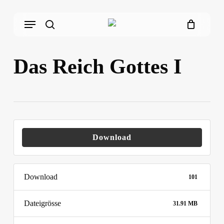
Skip
Menu
to
main
search
content
Das Reich Gottes I
Download
Download
101
Dateigrösse
31.91 MB