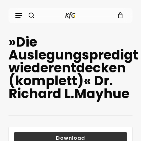
Skip
Menu
to
main
search
content
»Die
Auslegungspredigt
wiederentdecken
(komplett)« Dr.
Richard L.Mayhue
Download