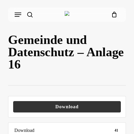
Skip
Menu
to
main
search
content
Gemeinde und
Datenschutz – Anlage
16
Download
Download
41