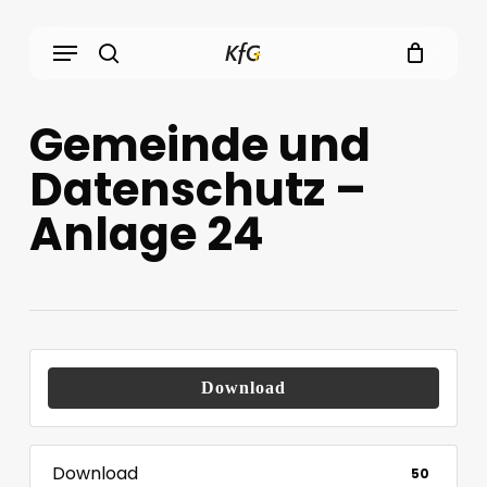
Skip
Menu
to
main
search
content
Gemeinde und
Datenschutz –
Anlage 24
Download
Download
50