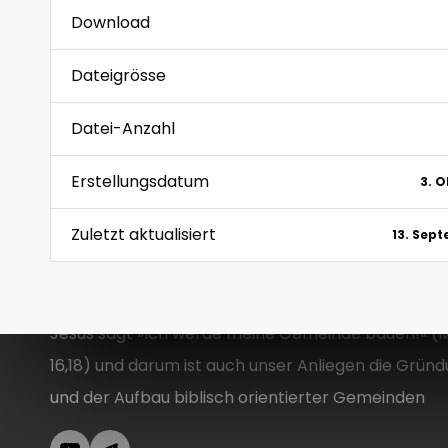
Download
Dateigrösse
Datei-Anzahl
Erstellungsdatum
3. 
Zuletzt aktualisiert
13. Sep
Jesus sagt »Ich werde meine Gemeinde bauen!« (
16,18) und darum ist auch unser Anliegen die Grün
und der Aufbau biblisch orientierter Gemeinden
YouTube
Telegram