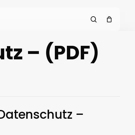
search
z – (PDF)
Datenschutz –
6