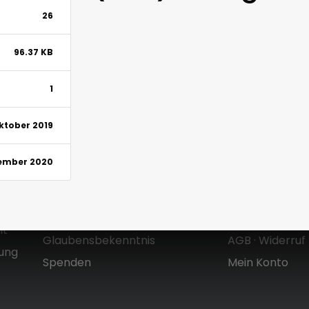
26
96.37 KB
1
Oktober 2019
tember 2020
Über uns
Shop
Zielsetzung & Entstehung
Versandkoste
Mt
Glaubensbekenntnis
AGB
·
Widerruf
dung
Spenden
Mein Konto