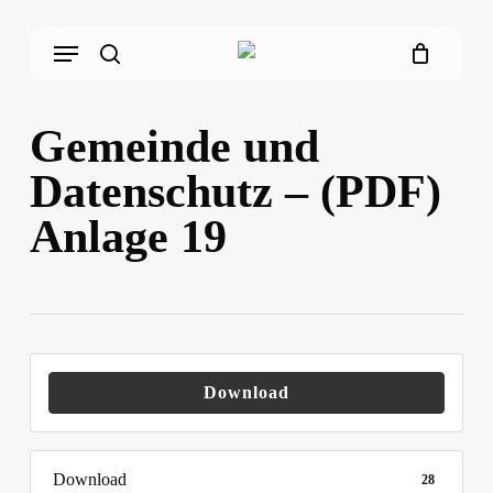
Skip
Menu
to
main
search
content
Gemeinde und
Datenschutz – (PDF)
Anlage 19
Download
Download
28