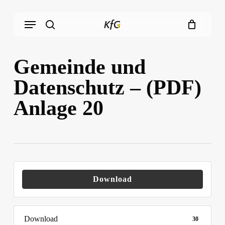
Skip
Menu
to
main
search
content
Gemeinde und
Datenschutz – (PDF)
Anlage 20
Download
Download
30