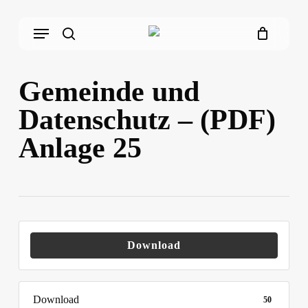
Skip
Menu
to
main
search
content
Gemeinde und
Datenschutz – (PDF)
Anlage 25
Download
Download
50