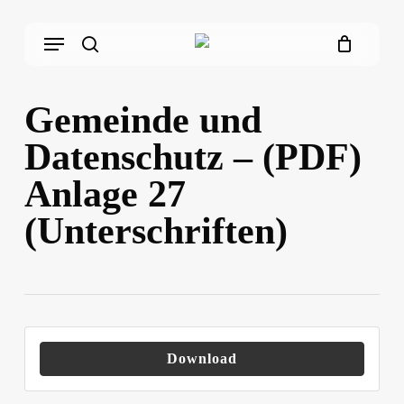
Skip
Menu
to
main
search
content
Gemeinde und
Datenschutz – (PDF)
Anlage 27
(Unterschriften)
Download