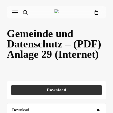
Skip
Menu
to
main
search
content
Gemeinde und
Datenschutz – (PDF)
Anlage 29 (Internet)
Download
Download
16