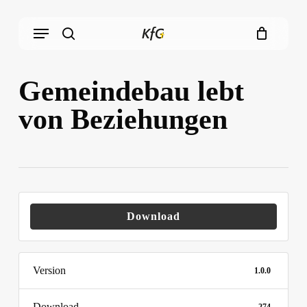
Skip
Menu
to
main
search
content
Gemeindebau lebt
von Beziehungen
Download
Version
1.0.0
Download